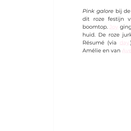
Pink galore 
bij d
dit roze festijn
boomtop. 
Joy
 gin
huid. De roze ju
Résumé (via 
day.
Amélie en van 
Ave