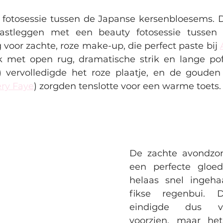
e fotosessie tussen de Japanse kersenbloesems. Di
 vastleggen met een beauty fotosessie tussen 
g voor zachte, roze make-up, die perfect paste bij 
rk met open rug, dramatische strik en lange p
) vervolledigde het roze plaatje, en de gouden
ry Faye
) zorgden tenslotte voor een warme toets.
De zachte avondzon
een perfecte gloe
helaas snel ingeha
fikse regenbui. D
eindigde dus v
voorzien, maar het 