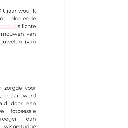
t jaar wou ik 
de bloeiende 
Amélie
's lichte 
ofmouwen van 
 juwelen (van 
 zorgde voor 
d, maar werd 
ald door een 
e fotosessie 
roeger dan 
wispelturige 