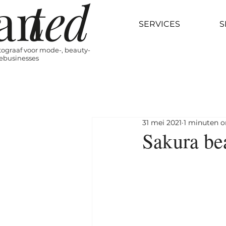
SERVICES
S
tograaf voor mode-, beauty-
ylebusinesses
31 mei 2021
1 minuten o
Sakura be