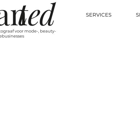
SERVICES
S
tograaf voor mode-, beauty-
ylebusinesses