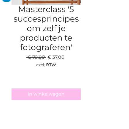
Masterclass '5
succesprincipes
om zelf je
producten te
fotograferen'
Normale
Verkoopprijs
 € 79,00 
€ 37,00
prijs
excl. BTW
In winkelwagen
In deze masterclass leer je hoe je
met 5 eenvoudige principes jouw
productfotografie naar
the next